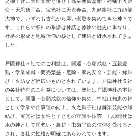
之御子社に天鈿女命と併せて高皇産御霊命・栲幡千々姫
命・天忍穂耳命、宝光社に天表春命、九頭龍社に九頭龍
大神で、いずれも古代から厚い崇敬を集めてきた神々で
す。これらの祭神の系譜は神話と修験の歴史に重なり、
社格の形成と地域信仰の核として連綿と継承されてきま
した。
戸隠神社５社でのご利益は、開運・心願成就・五穀豊
熟・学業成就・商売繁盛・厄除・家内安全・芸能・縁結
び・火防など幅広いものとされています。戸隠神社５社
の各社特有のご利益については、奥社は戸隠神社の本社
として、開運・心願成就の信仰を集め、中社は知恵の神
として学業や仕事運の向上、火之御子社は舞楽芸能や縁
結び、宝光社は女性と子どもの守護や技芸、九頭龍社は
水の神として雨乞い・農耕・虫歯平癒の信仰を受けると
され、各社の性格が明確にあらわれています。