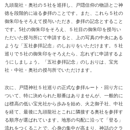
九頭龍社・奥社の５社を巡拝し、戸隠信仰の物語とご神
徳を段階的に辿る参拝のことです。また、これら５社の
御朱印をそろえて授与いただき、参拝の記念とすること
です。5社の御朱印をそろえ、５社目の御朱印を授与い
ただいた授与所にて申請すると、上の写真の中央にある
ような「五社参拝記念」のしおりをいただけます。５社
巡りで５社の御朱印をそろえたら、忘れずに申請するよ
うにしましょう。「五社参拝記念」のしおりは、宝光
社・中社・奥社の授与所でいただけます。
次に、戸隠神社５社巡りの正式な参拝ルート・回り方に
ついて、特に決められた順番はありませんが、一般的に
は標高の低い宝光社から歩みを始め、火之御子社、中社
を経て、最後に九頭龍社とこれに隣接する奥社を参拝す
る順序が選ばれています。地形の勾配に沿って「登る」
流れをつくることで、心身の集中が高まり、神話のクラ