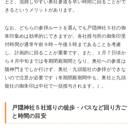
とと、混雑しやすい奥社参道を早い時間に回ることがで
きるというメリットがあります。
なお、どちらの参拝ルートを選んでも戸隠神社５社の御
朱印集めは効率的にできますが、各社授与所の御朱印受
付時間が通常午前９時～午後５時まであることを考慮
し、計画的に回ることが重要です。また、１月７日頃か
ら４月中旬までは冬期閉殿期間となり、奥社への参道は
随神門までしか行けず、奥社・九頭龍社の参拝ができな
いので注意が必要です（冬期閉殿期間中も、奥社と九頭
龍社の御朱印は中社で一括授与されます。）。
戸隠神社５社巡りの徒歩・バスなど回り方ご
と時間の目安