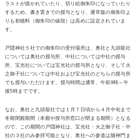
ラストが描かれていたり、切り絵御朱印になっていたり
するため、書き置きでの授与となり、通常版の御朱印よ
りも初穂料（御朱印の値段）は高めに設定されていま
す。
戸隠神社５社での御朱印の受付場所は、奥社と九頭龍社
については奥社の授与所、中社については中社の授与
所、宝光社については宝光社の授与所となり、そして火
之御子社については中社および宝光社のどちらの授与所
でも授与いただけます。授与時間は通常、午前9時～午
後5時までです。
なお、奥社と九頭龍社では１月７日頃から４月中旬まで
冬期閉殿期間（本殿や授与所窓口が閉まる期間）となる
ので、この期間の戸隠神社は、宝光社・火之御子社・中
社の３社のみ参拝可能となり、奥社への参道は随神門ま