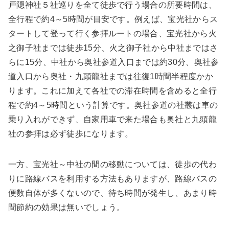
戸隠神社５社巡りを全て徒歩で行う場合の所要時間は、
全行程で約4～5時間が目安です。例えば、宝光社からス
タートして登って行く参拝ルートの場合、宝光社から火
之御子社までは徒歩15分、火之御子社から中社まではさ
らに15分、中社から奥社参道入口までは約30分、奥社参
道入口から奥社・九頭龍社までは往復1時間半程度かか
ります。これに加えて各社での滞在時間を含めると全行
程で約4～5時間という計算です。奥社参道の社叢は車の
乗り入れができず、自家用車で来た場合も奥社と九頭龍
社の参拝は必ず徒歩になります。
一方、宝光社～中社の間の移動については、徒歩の代わ
りに路線バスを利用する方法もありますが、路線バスの
便数自体が多くないので、待ち時間が発生し、あまり時
間節約の効果は無いでしょう。