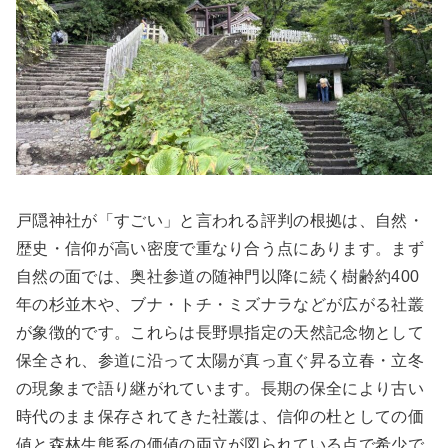
戸隠神社が「すごい」と言われる評判の根拠は、自然・
歴史・信仰が高い密度で重なり合う点にあります。まず
自然の面では、奥社参道の随神門以降に続く樹齢約400
年の杉並木や、ブナ・トチ・ミズナラなどが広がる社叢
が象徴的です。これらは長野県指定の天然記念物として
保全され、参道に沿って太陽が真っ直ぐ昇る立春・立冬
の現象まで語り継がれています。長期の保全により古い
時代のまま保存されてきた社叢は、信仰の杜としての価
値と森林生態系の価値の両立が図られている点で希少で