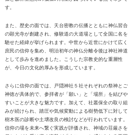
す。
また、歴史の面では、天台密教の伝播とともに神仏習合
の顕光寺が創建され、修験道の大道場として全国に名を
馳せた経緯が挙げられます。中世から近世にかけて広く
庶民の信仰を集め、明治初年の神仏分離令後は神社神道
として歩みを進めました。こうした宗教史的な重層性
が、今日の文化的厚みを形成しています。
さらに信仰の面では、戸隠神社５社それぞれの祭神とご
神徳が具体的で、参拝者が「願い」と「場所」を結びや
すいことが大きな魅力です。加えて、社叢保全の取り組
みが続けられ、踏圧や気候変動による樹勢低下に対して
樹木医の診断や土壌改良の検討などが行われています。
信仰の場を未来へ繋ぐ実践が評価され、神域の荘厳さを