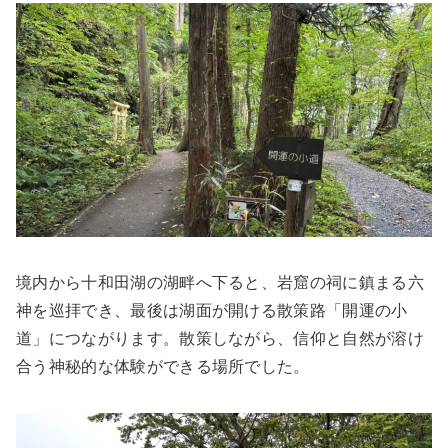
境内から十和田湖の湖畔へ下ると、岩窟の祠に鎮まる六
神を巡拝でき、最後は湖面が開ける散策路「開運の小
道」につながります。散策しながら、信仰と自然が溶け
合う神秘的な体験ができる場所でした。