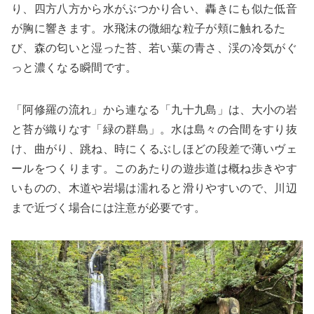
り、四方八方から水がぶつかり合い、轟きにも似た低音
が胸に響きます。水飛沫の微細な粒子が頬に触れるた
び、森の匂いと湿った苔、若い葉の青さ、渓の冷気がぐ
っと濃くなる瞬間です。
「阿修羅の流れ」から連なる「九十九島」は、大小の岩
と苔が織りなす「緑の群島」。水は島々の合間をすり抜
け、曲がり、跳ね、時にくるぶしほどの段差で薄いヴェ
ールをつくります。このあたりの遊歩道は概ね歩きやす
いものの、木道や岩場は濡れると滑りやすいので、川辺
まで近づく場合には注意が必要です。