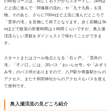
の時短コースは、同じく石ヶ戸からスタートし、2kmほ
ど上流に進んで「阿修羅の流れ」や「九十九島」を見
物。そのあと、さらに700mほど上流に進んだところで
「雲井の滝」を見物して終了となります。歩く距離は3k
mほどで散策の所要時間は１時間くらいですが、奥入瀬
渓流らしい景観をダイジェストで味わうことができま
す。
スタートまたはゴール地点となる「石ヶ戸」「雲井の
滝」「子ノ口」には、JRバス「おいらせ号」や「みずう
み号」のバス停がありますので、八戸駅や青森駅からの
アクセス、また十和田神社からのアクセスもバスを使え
て便利です。
奥入瀬渓流の見どころ紹介