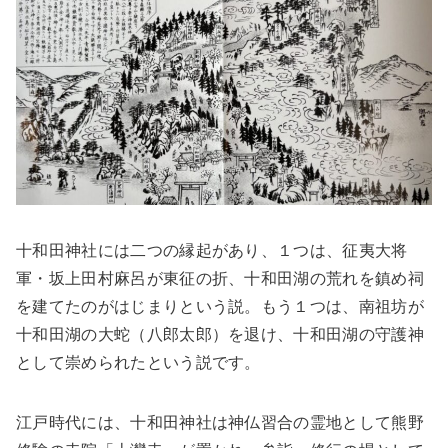
十和田神社には二つの縁起があり、１つは、征夷大将
軍・坂上田村麻呂が東征の折、十和田湖の荒れを鎮め祠
を建てたのがはじまりという説。もう１つは、南祖坊が
十和田湖の大蛇（八郎太郎）を退け、十和田湖の守護神
として崇められたという説です。
江戸時代には、十和田神社は神仏習合の霊地として熊野