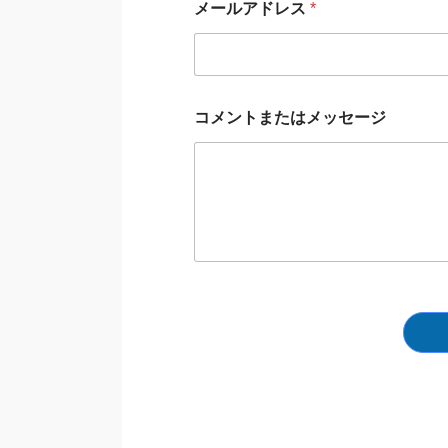
メールアドレス
*
メ
ッ
セ
ー
ジ
コ
コメントまたはメッセージ
メ
ン
ト
ま
た
は
メ
ッ
セ
ー
ジ
名
前