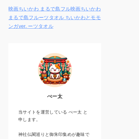
映画ちいかわ まるで島フル映画ちいかわ
まるで島フルーツタオル ちいかわとモモ
ンガver. ーツタオル
ぺー太
当サイトを運営している ぺー太 と
申します。
神社仏閣巡りと御朱印集めが趣味で