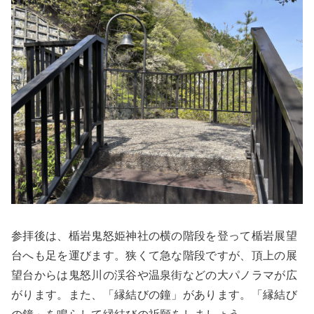
参拝後は、楯岩鬼怒姫神社の横の階段を登って楯岩展望
台へも足を運びます。狭くて急な階段ですが、頂上の展
望台からは鬼怒川の渓谷や温泉街などの大パノラマが広
がります。また、「縁結びの鐘」があります。「縁結び