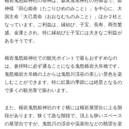
楯岩鬼怒姫神社の祭神は、森友瀧尾神社の分御霊で、姫
神様「田心姫命（たごりひめのみこと）」を中心に、大
国主命「大己貴命（おおなむちのみこと）」ほか２柱と
なっています。ご利益は、縁結び、子宝、長寿、商売繁
盛、金運とされ、特に縁結びと子宝には大きなご利益が
あるそうです。
楯岩鬼怒姫神社での観光ポイントで最もおすすめなの
は、参拝時に必ず通ることになる鬼怒楯岩大吊橋です。
鬼怒楯岩大吊橋の上からは鬼怒川渓谷の美しい景色を楽
しむことができます。特に紅葉の季節には絶景となるの
で多くの観光客で賑わいます。
また、楯岩鬼怒姫神社のすぐ横には楯岩展望台に上る階
段があります。狭くて急な階段で、頂上も狭いスペース
の展望台ですが、鬼怒川の渓谷や温泉街などの眺望を楽