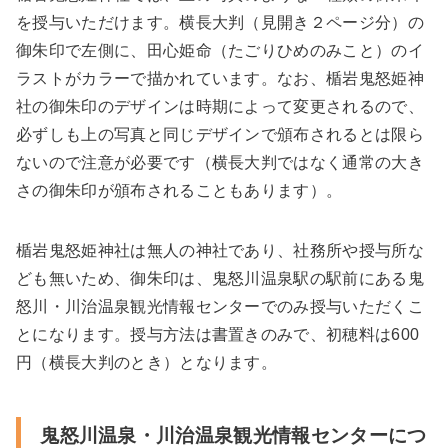
を授与いただけます。横長大判（見開き２ページ分）の
御朱印で左側に、田心姫命（たごりひめのみこと）のイ
ラストがカラーで描かれています。なお、楯岩鬼怒姫神
社の御朱印のデザインは時期によって変更されるので、
必ずしも上の写真と同じデザインで頒布されるとは限ら
ないので注意が必要です（横長大判ではなく通常の大き
さの御朱印が頒布されることもあります）。
楯岩鬼怒姫神社は無人の神社であり、社務所や授与所な
ども無いため、御朱印は、鬼怒川温泉駅の駅前にある鬼
怒川・川治温泉観光情報センターでのみ授与いただくこ
とになります。授与方法は書置きのみで、初穂料は600
円（横長大判のとき）となります。
鬼怒川温泉・川治温泉観光情報センターにつ