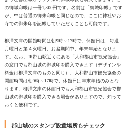
の御城印帳は一冊
1,800
円です。名前は「御城印帳」です
が、中は普通の御朱印帳と同じなので、ここに神社やお
寺での御朱印を記帳していただくことも可能です。
柳澤文庫の開館時間は朝
9
時～
17
時で、休館日は、毎週
月曜日と第４火曜日、お盆期間中、年末年始となりま
す。なお、
JR
郡山駅近くにある「大和郡山市観光協会」
の窓口でも郡山城の御城印を購入できます（デザインや
料金は柳澤文庫のものと同じ）。大和郡山市観光協会の
開館時間は朝
9
時～
17
時で、休館日は年末年始のみとな
ります。柳澤文庫の休館日でも大和郡山市観光協会で郡
山城の御城印を購入できる場合がありますので、知って
おくと便利です。
郡山城のスタンプ設置場所もチェック