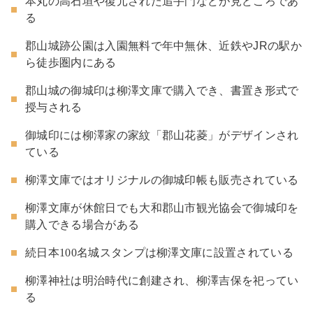
本丸の高石垣や復元された追手門などが見どころであ
る
郡山城跡公園は入園無料で年中無休、近鉄やJRの駅か
ら徒歩圏内にある
郡山城の御城印は柳澤文庫で購入でき、書置き形式で
授与される
御城印には柳澤家の家紋「郡山花菱」がデザインされ
ている
柳澤文庫ではオリジナルの御城印帳も販売されている
柳澤文庫が休館日でも大和郡山市観光協会で御城印を
購入できる場合がある
続日本
100
名城スタンプは柳澤文庫に設置されている
柳澤神社は明治時代に創建され、柳澤吉保を祀ってい
る