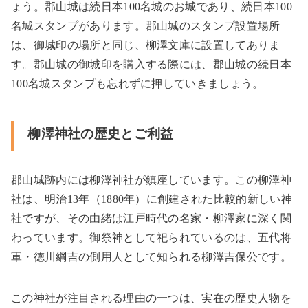
ょう。郡山城は続日本
100
名城のお城であり、続日本
100
名城スタンプがあります。郡山城のスタンプ設置場所
は、御城印の場所と同じ、柳澤文庫に設置してありま
す。郡山城の御城印を購入する際には、郡山城の続日本
100
名城スタンプも忘れずに押していきましょう。
柳澤神社の歴史とご利益
郡山城跡内には柳澤神社が鎮座しています。この柳澤神
社は、明治
13
年（
1880
年）に創建された比較的新しい神
社ですが、その由緒は江戸時代の名家・柳澤家に深く関
わっています。御祭神として祀られているのは、五代将
軍・徳川綱吉の側用人として知られる柳澤吉保公です。
この神社が注目される理由の一つは、実在の歴史人物を