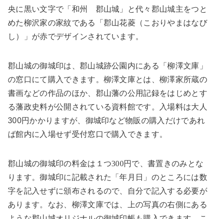
央に黒い文字で「和州 郡山城」と代々郡山城主をつと
めた柳沢家の家紋である「郡山花菱（こおりやまはなび
し）」が赤でデザインされています。
郡山城の御城印は、郡山城跡公園内にある「柳澤文庫」
の窓口にて購入できます。柳澤文庫とは、柳澤家所蔵の
書画などの作品のほか、郡山藩の公用記録をはじめとす
る藩政史料が公開されている資料館です。入場料は大人
300円かかりますが、御城印など物販の購入だけであれ
ば館内に入場せず受付窓口で購入できます。
郡山城の御城印の料金は１つ
300
円で、書置きのみとな
ります。御城印に記載された「年月日」のところには数
字を記入せずに頒布されるので、自分で記入する必要が
あります。なお、柳澤文庫では、上の写真の右側にある
ような郡山城オリジナルの御城印帳も購入できます。こ