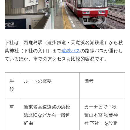
下社は、西鹿島駅（遠州鉄道・天竜浜名湖鉄道）から秋
葉神社（下社の入口）まで
遠鉄バス
の路線バスが運行し
ているほか、車でのアクセスも比較的容易です。
手
ルートの概要
備考
段
車
新東名高速道路の浜松
カーナビで「秋
浜北ICなどから一般道
葉山本宮 秋葉神
経由
社 下社」を設定