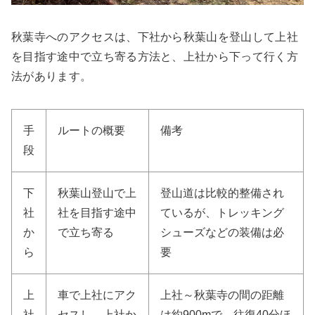
秋葉寺へのアクセスは、下社から秋葉山を登山して上社
を目指す途中で立ち寄る方法と、上社から下って行く方
法があります。
手
ルートの概要
備考
段
下
秋葉山登山で上
登山道は比較的整備され
社
社を目指す途中
ているが、トレッキング
か
で立ち寄る
シューズなどの装備は必
ら
要
上
車で上社にアク
上社～秋葉寺の間の距離
社
セスし、上社か
は約900mで、往復40分ほ