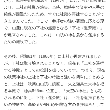
かし、戦時中の昭和18年（1943年）に起こった山火事に
より、上社の社殿が焼失。当時、戦時中で資材や人手の
確保が困難だったため、すぐに社殿を再建することがで
きませんでした。そこで、参拝者の強い要望に応える形
で、山麓に現在の下社の起源となる「下社（遥斎殿）」
が建立されました。これは、山頂の神を麓から遥拝する
ための施設でした。
その後、昭和61年（1986年）に上社が再建されました
が、下社は取り壊されることなく、現在も「上社を遥拝
する神殿」としての役割を担っています。 つまり、現在
の秋葉神社の上社と下社の特徴と違いを簡単にまとめる
と、上社は、秋葉山山頂に鎮座し、火之迦具土大神を祀
る本殿で、標高866mに位置し、「天空の神社」とも称
されるのに対し、下社（遥斎殿）は、上社を遥拝するた
めの神殿で、高齢者や登山が困難な方の参拝場所として