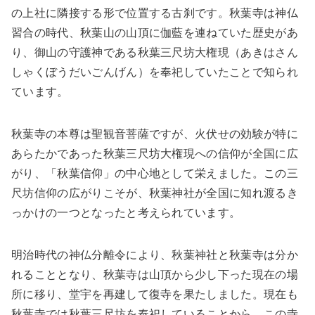
の上社に隣接する形で位置する古刹です。秋葉寺は神仏
習合の時代、秋葉山の山頂に伽藍を連ねていた歴史があ
り、御山の守護神である秋葉三尺坊大権現（あきはさん
しゃくぼうだいごんげん）を奉祀していたことで知られ
ています。
秋葉寺の本尊は聖観音菩薩ですが、火伏せの効験が特に
あらたかであった秋葉三尺坊大権現への信仰が全国に広
がり、「秋葉信仰」の中心地として栄えました。この三
尺坊信仰の広がりこそが、秋葉神社が全国に知れ渡るき
っかけの一つとなったと考えられています。
明治時代の神仏分離令により、秋葉神社と秋葉寺は分か
れることとなり、秋葉寺は山頂から少し下った現在の場
所に移り、堂宇を再建して復寺を果たしました。現在も
秋葉寺では秋葉三尺坊を奉祀していることから、この寺