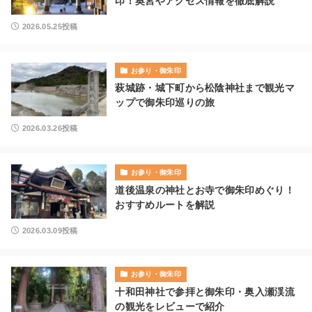
印！奥宮やアクセス情報を徹底解説
2026.05.25投稿
お参り・御朱印
萩城跡・城下町から松陰神社まで観光マ
ップで御朱印巡りの旅
2026.03.26投稿
お参り・御朱印
道後温泉の神社とお寺で御朱印めぐり！
おすすめルートを解説
2026.03.09投稿
お参り・御朱印
十和田神社で参拝と御朱印・奥入瀬渓流
の観光をレビューで紹介