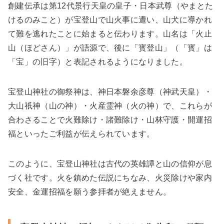
創建伝承は第12代景行天皇の皇子・日本武尊（やまとた
けるのみこと）が宝登山で山火事に遭い、山犬に導かれ
て難を逃れたことに始まると伝わります。山名は「火止
山（ほどさん）」が語源で、後に「寳登山」（「寳」は
「宝」の旧字）と表記されるようになりました。
宝登山神社の御祭神は、神日本磐余彦尊（神武天皇）・
大山祇神（山の神）・火産霊神（火の神）で、これらが
合わさることで火難除け・諸難除け・山林守護・開運招
福といったご利益が伝えられています。
このように、宝登山神社は古代の英雄譚と山の信仰が息
づく社です。火を鎮めた伝説にちなみ、火災除けや家内
安全、金運招福を願う参拝者が絶えません。