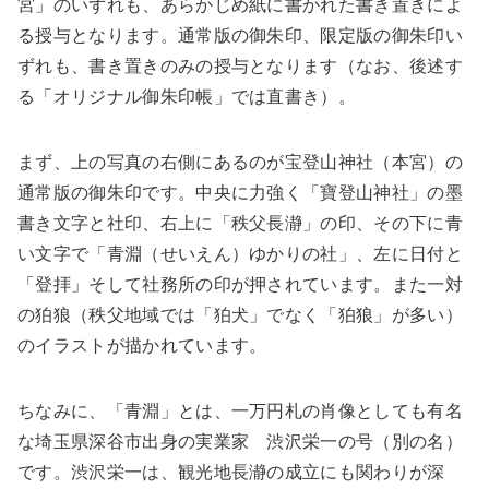
宮」のいずれも、あらかじめ紙に書かれた書き置きによ
る授与となります。通常版の御朱印、限定版の御朱印い
ずれも、書き置きのみの授与となります（なお、後述す
る「オリジナル御朱印帳」では直書き）。
まず、上の写真の右側にあるのが宝登山神社（本宮）の
通常版の御朱印です。中央に力強く「寶登山神社」の墨
書き文字と社印、右上に「秩父長瀞」の印、その下に青
い文字で「青淵（せいえん）ゆかりの社」、左に日付と
「登拝」そして社務所の印が押されています。また一対
の狛狼（秩父地域では「狛犬」でなく「狛狼」が多い）
のイラストが描かれています。
ちなみに、「青淵」とは、一万円札の肖像としても有名
な埼玉県深谷市出身の実業家 渋沢栄一の号（別の名）
です。渋沢栄一は、観光地長瀞の成立にも関わりが深